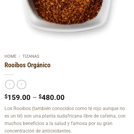
HOME
/
TIZANAS
Rooibos Orgánico
Price
$
159.00
–
$
480.00
range:
Los Rooibos (también conocidos como té rojo aunque no
$159.00
es un té) son una planta sudafricana libre de cafeína, con
through
muchos beneficios a la salud y famosa por su gran
$480.00
concentración de antioxidantes.