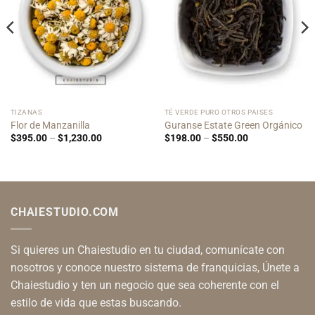
TIZANAS
TÉ VERDE PURO OTROS PAISES
Flor de Manzanilla
Guranse Estate Green Orgánico
Price
Price
$
395.00
–
$
1,230.00
$
198.00
–
$
550.00
range:
range:
$395.00
$198.00
through
through
$1,230.00
$550.00
CHAIESTUDIO.COM
Si quieres un Chaiestudio en tu ciudad, comunícate con
nosotros y conoce nuestro sistema de franquicias, Únete a
Chaiestudio y ten un negocio que sea coherente con el
estilo de vida que estas buscando.