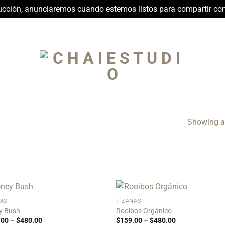
rucción, anunciaremos cuando estemos listos para compartir con
Showing al
NAS
TIZANAS
Add to
Add 
y Bush
Rooibos Orgánico
Wishlist
Wishl
Price
Price
.00
–
$
480.00
$
159.00
–
$
480.00