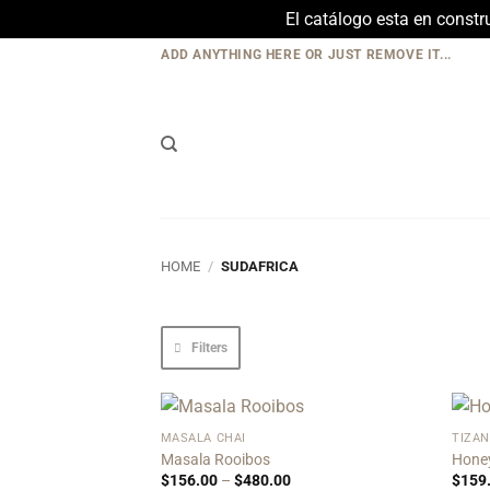
El catálogo esta en const
Skip
ADD ANYTHING HERE OR JUST REMOVE IT...
to
content
HOME
/
SUDAFRICA
Filters
MASALA CHAI
TIZA
Add to
Masala Rooibos
Hone
Wishlist
Price
$
156.00
–
$
480.00
$
159