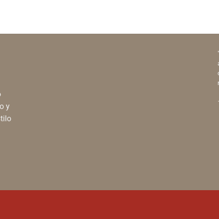
range:
range:
$159.00
$159.00
through
through
$480.00
$480.00
o
o y
tilo