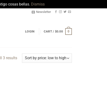
tigo cosas bellas.
Dismiss
Newsletter
0
LOGIN
CART /
$
0.00
Sorted
l 3 results
by
price:
low
to
high
to
ist