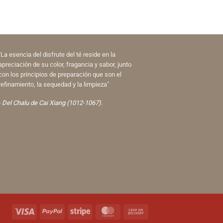
"La esencia del disfrute del té reside en la
apreciación de su color, fragancia y sabor, junto
con los principios de preparación que son el
refinamiento, la sequedad y la limpieza"
- Del Chalu de Cai Xiang (1012-1067).
Visa
PayPal
Stripe
MasterCard
Cash
On