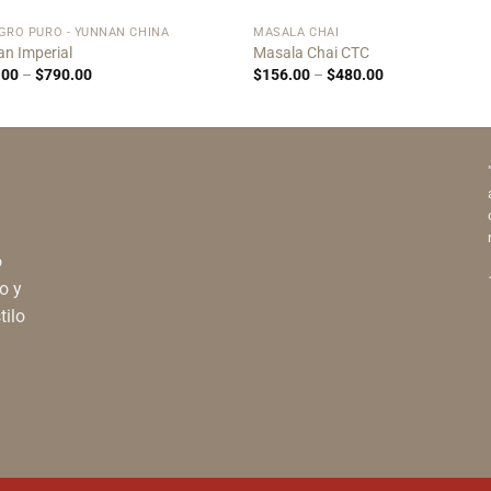
GRO PURO - YUNNAN CHINA
MASALA CHAI
n Imperial
Masala Chai CTC
Price
Price
.00
–
$
790.00
$
156.00
–
$
480.00
range:
range:
$257.00
$156.00
through
through
$790.00
$480.00
o
o y
tilo