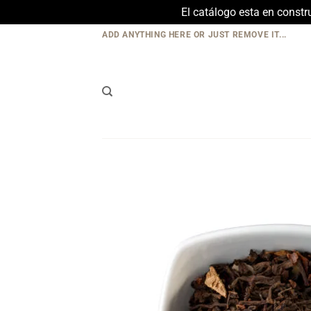
El catálogo esta en const
Skip
ADD ANYTHING HERE OR JUST REMOVE IT...
to
content