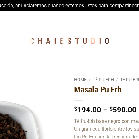
rucción, anunciaremos cuando estemos listos para compartir con
HOME
/
TÉ PU-ERH
/
TÉ PU-E
Masala Pu Erh
Add to
Wishlist
$
194.00
–
$
590.00
Té Pu-Erh base negro con mez
Un gran equilibrio entre los s
los Pu-Erh con la frescura d