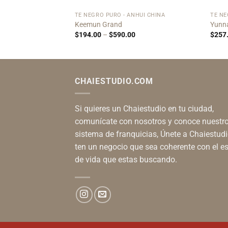
TÉ NEGRO PURO - ANHUI CHINA
TÉ NE
ut
Keemun Grand
Yunna
Price
Price
$
194.00
–
$
590.00
$
257
range:
range:
$156.00
$194.00
through
through
$480.00
$590.00
CHAIESTUDIO.COM
Si quieres un Chaiestudio en tu ciudad,
comunícate con nosotros y conoce nuestr
sistema de franquicias, Únete a Chaiestudi
ten un negocio que sea coherente con el es
de vida que estas buscando.