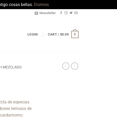
tigo cosas bellas.
Dismiss
Newsletter
0
LOGIN
CART /
$
0.00
RH MEZCLADO
Price
range:
cla de especias.
$194.00
abores terrosos de
through
el cardamomo.