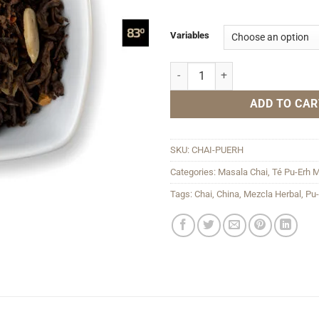
Variables
Masala Pu Erh quantity
ADD TO CAR
SKU:
CHAI-PUERH
Categories:
Masala Chai
,
Té Pu-Erh 
Tags:
Chai
,
China
,
Mezcla Herbal
,
Pu-