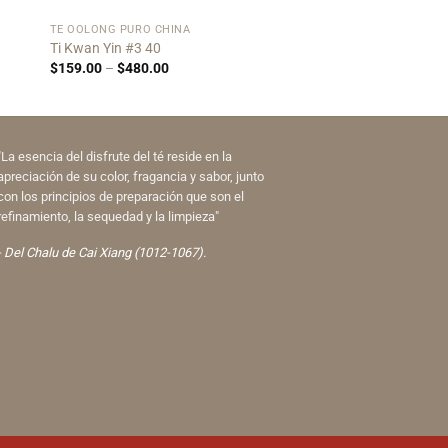
TÉ OOLONG PURO CHINA
Ti Kwan Yin #3 40
Price
$
159.00
–
$
480.00
range:
$159.00
through
$480.00
"La esencia del disfrute del té reside en la
apreciación de su color, fragancia y sabor, junto
con los principios de preparación que son el
refinamiento, la sequedad y la limpieza"
- Del Chalu de Cai Xiang (1012-1067).