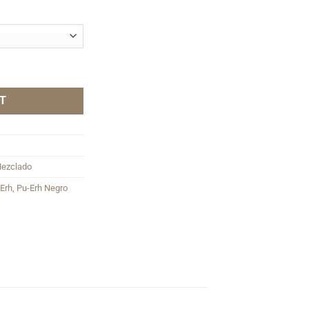
$590.00
T
Mezclado
Erh
,
Pu-Erh Negro