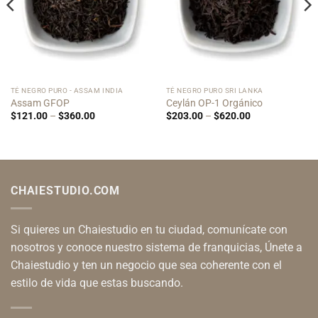
TÉ NEGRO PURO - ASSAM INDIA
TÉ NEGRO PURO SRI LANKA
Assam GFOP
Ceylán OP-1 Orgánico
Price
Price
$
121.00
–
$
360.00
$
203.00
–
$
620.00
range:
range:
$121.00
$203.00
through
through
$360.00
$620.00
CHAIESTUDIO.COM
Si quieres un Chaiestudio en tu ciudad, comunícate con
nosotros y conoce nuestro sistema de franquicias, Únete a
Chaiestudio y ten un negocio que sea coherente con el
estilo de vida que estas buscando.