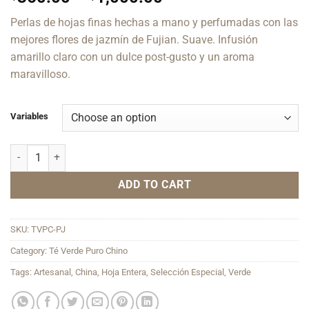
range:
Perlas de hojas finas hechas a mano y perfumadas con las
$360.00
mejores flores de jazmín de Fujian. Suave. Infusión
through
amarillo claro con un dulce post-gusto y un aroma
$1,000.00
maravilloso.
Variables
Perlas De Jazmín quantity
ADD TO CART
SKU:
TVPC-PJ
Category:
Té Verde Puro Chino
Tags:
Artesanal
,
China
,
Hoja Entera
,
Selección Especial
,
Verde