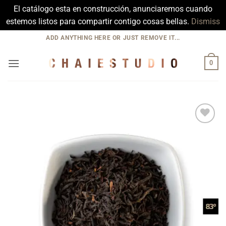
El catálogo esta en construcción, anunciaremos cuando
estemos listos para compartir contigo cosas bellas.
Dismiss
Skip
ADD ANYTHING HERE OR JUST REMOVE IT...
to
content
0
Add to
Wishlist