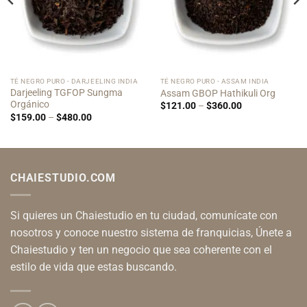
TÉ NEGRO PURO - DARJEELING INDIA
TÉ NEGRO PURO - ASSAM INDIA
Darjeeling TGFOP Sungma
Assam GBOP Hathikuli Org
Orgánico
Price
$
121.00
–
$
360.00
range:
Price
$
159.00
–
$
480.00
$121.00
range:
through
$159.00
$360.00
through
$480.00
CHAIESTUDIO.COM
Si quieres un Chaiestudio en tu ciudad, comunícate con
nosotros y conoce nuestro sistema de franquicias, Únete a
Chaiestudio y ten un negocio que sea coherente con el
estilo de vida que estas buscando.