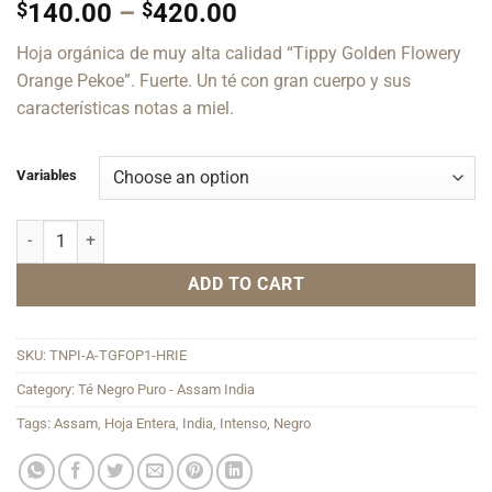
Price
$
140.00
–
$
420.00
range:
Hoja orgánica de muy alta calidad “Tippy Golden Flowery
$140.00
Orange Pekoe”. Fuerte. Un té con gran cuerpo y sus
through
características notas a miel.
$420.00
Variables
Assam TGFOP-1 Halmari Estate quantity
ADD TO CART
SKU:
TNPI-A-TGFOP1-HRIE
Category:
Té Negro Puro - Assam India
Tags:
Assam
,
Hoja Entera
,
India
,
Intenso
,
Negro