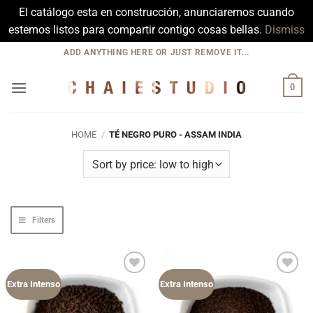
El catálogo esta en construcción, anunciaremos cuando
estemos listos para compartir contigo cosas bellas.
Dismiss
Skip
ADD ANYTHING HERE OR JUST REMOVE IT...
to
content
0
HOME
/
TÉ NEGRO PURO - ASSAM INDIA
Filters
Add to
Add to
Extra Intenso
Extra Intenso
Wishlist
Wishlist