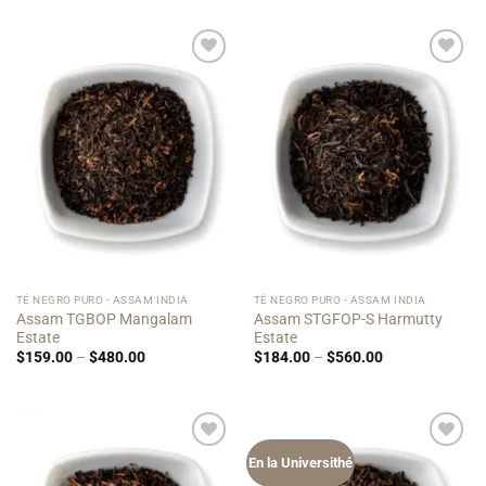
$134.00
$140.00
through
through
$400.00
$420.00
Add to
Add to
Wishlist
Wishlist
TÉ NEGRO PURO - ASSAM INDIA
TÉ NEGRO PURO - ASSAM INDIA
Assam TGBOP Mangalam
Assam STGFOP-S Harmutty
Estate
Estate
Price
Price
$
159.00
–
$
480.00
$
184.00
–
$
560.00
range:
range:
$159.00
$184.00
through
through
$480.00
$560.00
Add to
Add to
En la Universithé
Wishlist
Wishlist