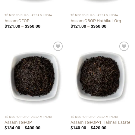
TÉ NEGRO PURO - ASSAM INDIA
TÉ NEGRO PURO - ASSAM INDIA
Assam GFOP
Assam GBOP Hathikuli Org
Price
Price
$
121.00
–
$
360.00
$
121.00
–
$
360.00
range:
range:
$121.00
$121.00
through
through
$360.00
$360.00
Add to
Add to
Wishlist
Wishlist
TÉ NEGRO PURO - ASSAM INDIA
TÉ NEGRO PURO - ASSAM INDIA
Assam TGFOP
Assam TGFOP-1 Halmari Estate
Price
Price
$
134.00
–
$
400.00
$
140.00
–
$
420.00
range:
range: