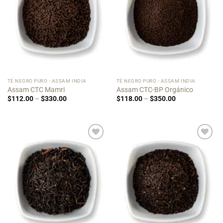
TÉ NEGRO PURO - ASSAM INDIA
TÉ NEGRO PURO - ASSAM INDIA
Assam CTC Mamri
Assam CTC-BP Orgánico
Price
Price
$
112.00
–
$
330.00
$
118.00
–
$
350.00
range:
range:
$112.00
$118.00
through
through
$330.00
$350.00
Add to
Add to
Wishlist
Wishlist