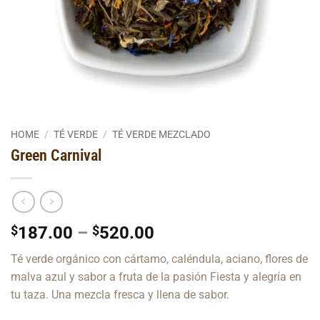
HOME
/
TÉ VERDE
/
TÉ VERDE MEZCLADO
Green Carnival
Price
$
187.00
–
$
520.00
range:
Té verde orgánico con cártamo, caléndula, aciano, flores de
$187.00
malva azul y sabor a fruta de la pasión Fiesta y alegría en
through
tu taza. Una mezcla fresca y llena de sabor.
$520.00