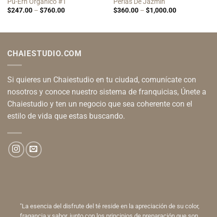
Pu-Erh Orgánico #1
Perlas De Jazmín
Price
Price
$
247.00
–
$
760.00
$
360.00
–
$
1,000.00
range:
range:
$247.00
$360.00
through
through
$760.00
$1,000.00
CHAIESTUDIO.COM
Si quieres un Chaiestudio en tu ciudad, comunícate con
nosotros y conoce nuestro sistema de franquicias, Únete a
Chaiestudio y ten un negocio que sea coherente con el
estilo de vida que estas buscando.
"La esencia del disfrute del té reside en la apreciación de su color,
fragancia y sabor, junto con los principios de preparación que son