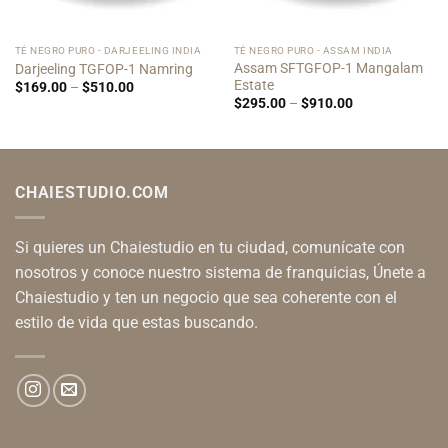
TÉ NEGRO PURO - DARJEELING INDIA
TÉ NEGRO PURO - ASSAM INDIA
Assam SFTGFOP-1 Mangalam
Darjeeling TGFOP-1 Namring
Estate
Price
$
169.00
–
$
510.00
range:
Price
$
295.00
–
$
910.00
$169.00
range:
through
$295.00
$510.00
through
$910.00
CHAIESTUDIO.COM
Si quieres un Chaiestudio en tu ciudad, comunícate con
nosotros y conoce nuestro sistema de franquicias, Únete a
Chaiestudio y ten un negocio que sea coherente con el
estilo de vida que estas buscando.