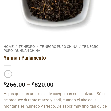
HOME
/
TÉ NEGRO
/
TÉ NEGRO PURO CHINA
/
TÉ NEGRO
PURO - YUNNAN CHINA
Yunnan Parlamento
Price
$
266.00
–
$
820.00
range:
Hojas que dan un excelente cuerpo con sutil dulzura. Sólo
$266.00
se produce durante marzo y abril, cuando el aire de la
through
montaña es húmedo y fresco. De sabor muy fino, tan dulce
$820.00