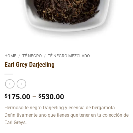
HOME
/
TÉ NEGRO
/
TÉ NEGRO MEZCLADO
Earl Grey Darjeeling
Price
$
175.00
–
$
530.00
range:
Hermoso té negro Darjeeling y esencia de bergamota.
$175.00
Definitivamente uno que tienes que tener en tu colección de
through
Earl Greys.
$530.00