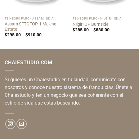
TÉ NEGRO PURO - ASSAM INDIA
TÉ NEGRO PURO - NILGIRI INDIA
Assam SFTGFOP-1 Meleng
Nilgiri OP Burnside
Estate
Price
$
285.00
–
$
880.00
range:
Price
$
295.00
–
$
910.00
$285.00
range:
through
$295.00
$880.00
through
$910.00
CHAIESTUDIO.COM
Si quieres un Chaiestudio en tu ciudad, comunícate con
nosotros y conoce nuestro sistema de franquicias, Únete a
Chaiestudio y ten un negocio que sea coherente con el
estilo de vida que estas buscando.