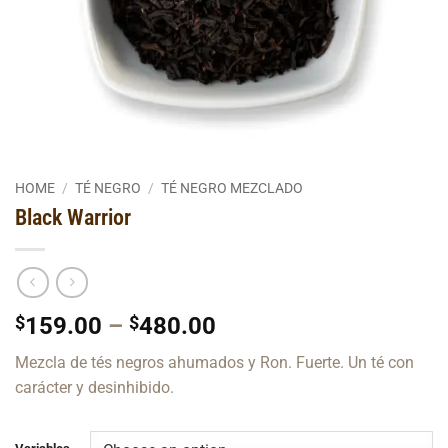
HOME
/
TÉ NEGRO
/
TÉ NEGRO MEZCLADO
Black Warrior
Price
$
159.00
–
$
480.00
range:
Mezcla de tés negros ahumados y Ron. Fuerte. Un té con
$159.00
carácter y desinhibido.
through
$480.00