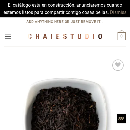
El catálogo esta en construcción, anunciaremos cuando
estemos listos para compartir contigo cosas bellas.
Dismiss
Skip
ADD ANYTHING HERE OR JUST REMOVE IT...
to
content
0
Add to
Wishlist