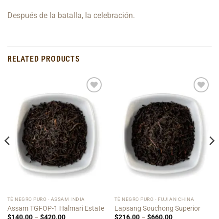
Después de la batalla, la celebración.
RELATED PRODUCTS
Add to
Add to
Wishlist
Wishlist
TÉ NEGRO PURO - ASSAM INDIA
TÉ NEGRO PURO - FUJIAN CHINA
Assam TGFOP-1 Halmari Estate
Lapsang Souchong Superior
Price
Price
$
140.00
–
$
420.00
$
216.00
–
$
660.00