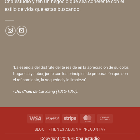
Chaiestudio y ten un negocio que sea coherente con el
estilo de vida que estas buscando.
"La esencia del disfrute del té reside en la apreciación de su color,
fragancia y sabor, junto con los principios de preparación que son
el refinamiento, la sequedad y la limpieza"
- Del Chalu de Cai Xiang (1012-1067).
Visa
PayPal
Stripe
MasterCard
Cash
On
BLOG
¿TIENES ALGUNA PREGUNTA?
Delivery
Copyright 2026 ©
Chaiestudio