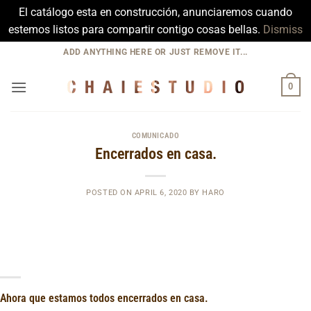
El catálogo esta en construcción, anunciaremos cuando
estemos listos para compartir contigo cosas bellas.
Dismiss
Skip
ADD ANYTHING HERE OR JUST REMOVE IT...
to
content
0
COMUNICADO
Encerrados en casa.
POSTED ON
APRIL 6, 2020
BY
HARO
Ahora que estamos todos encerrados en casa.