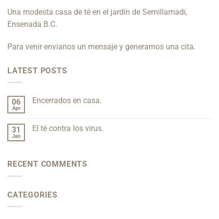
Una modesta casa de té en el jardín de
Semillamadi
,
Ensenada B.C.
Para venir envianos un mensaje y generamos una cita.
LATEST POSTS
Encerrados en casa.
06
Apr
No
Comments
on
El té contra los virus.
31
Encerrados
en
Jan
No
casa.
Comments
on
El
RECENT COMMENTS
té
contra
los
virus.
CATEGORIES