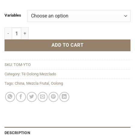
Variables
Yang Tze Oolong quantity
ADD TO CART
SKU:
TOM-YTO
Category:
Té Oolong Mezclado
Tags:
China
,
Mezcla Frutal
,
Oolong
DESCRIPTION