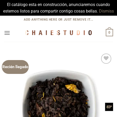
El catálogo esta en construcción, anunciaremos cuando
estemos listos para compartir contigo cosas bellas.
Dismiss
Skip
ADD ANYTHING HERE OR JUST REMOVE IT...
to
content
0
Recién llegado
Add to
Wishlist