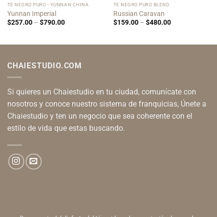
TÉ NEGRO PURO - YUNNAN CHINA
TÉ NEGRO PURO BLEND
Yunnan Imperial
Russian Caravan
Price
Price
$
257.00
–
$
790.00
$
159.00
–
$
480.00
range:
range:
$257.00
$159.00
through
through
$790.00
$480.00
CHAIESTUDIO.COM
Si quieres un Chaiestudio en tu ciudad, comunícate con
nosotros y conoce nuestro sistema de franquicias, Únete a
Chaiestudio y ten un negocio que sea coherente con el
estilo de vida que estas buscando.