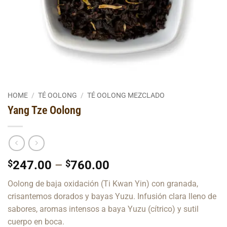
HOME
/
TÉ OOLONG
/
TÉ OOLONG MEZCLADO
Yang Tze Oolong
Price
$
247.00
–
$
760.00
range:
Oolong de baja oxidación (Ti Kwan Yin) con granada,
$247.00
crisantemos dorados y bayas Yuzu. Infusión clara lleno de
through
sabores, aromas intensos a baya Yuzu (cítrico) y sutil
$760.00
cuerpo en boca.