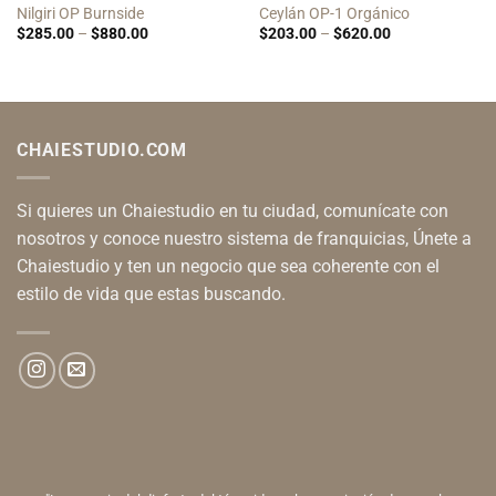
Nilgiri OP Burnside
Ceylán OP-1 Orgánico
Price
Price
$
285.00
–
$
880.00
$
203.00
–
$
620.00
range:
range:
$285.00
$203.00
through
through
$880.00
$620.00
CHAIESTUDIO.COM
Si quieres un Chaiestudio en tu ciudad, comunícate con
nosotros y conoce nuestro sistema de franquicias, Únete a
Chaiestudio y ten un negocio que sea coherente con el
estilo de vida que estas buscando.