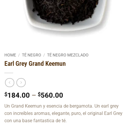
HOME
/
TÉ NEGRO
/
TÉ NEGRO MEZCLADO
Earl Grey Grand Keemun
Price
$
184.00
–
$
560.00
range:
Un Grand Keemun y esencia de bergamota. Un earl grey
$184.00
con increíbles aromas, elegante, puro, el original Earl Grey
through
con una base fantastica de té.
$560.00