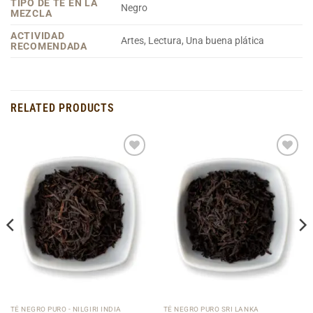
TIPO DE TÉ EN LA
Negro
MEZCLA
ACTIVIDAD
Artes, Lectura, Una buena plática
RECOMENDADA
RELATED PRODUCTS
Add to
Add to
Wishlist
Wishlist
TÉ NEGRO PURO - NILGIRI INDIA
TÉ NEGRO PURO SRI LANKA