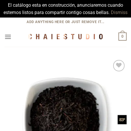
El catálogo esta en construcción, anunciaremos cuando
estemos listos para compartir contigo cosas bellas.
Dismiss
Skip
ADD ANYTHING HERE OR JUST REMOVE IT...
to
content
0
Add to
Wishlist