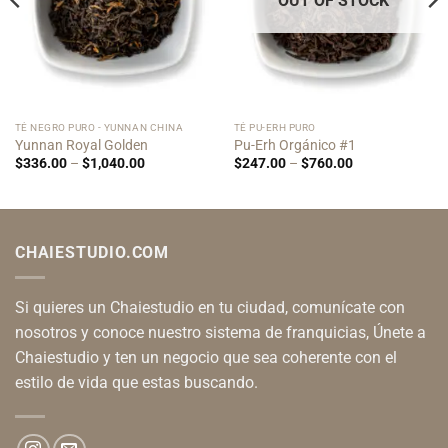
OUT OF STOCK
TÉ NEGRO PURO - YUNNAN CHINA
TÉ PU-ERH PURO
Yunnan Royal Golden
Pu-Erh Orgánico #1
Price
Price
$
336.00
–
$
1,040.00
$
247.00
–
$
760.00
range:
range:
$336.00
$247.00
through
through
$1,040.00
$760.00
CHAIESTUDIO.COM
Si quieres un Chaiestudio en tu ciudad, comunícate con
nosotros y conoce nuestro sistema de franquicias, Únete a
Chaiestudio y ten un negocio que sea coherente con el
estilo de vida que estas buscando.