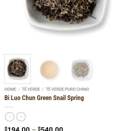
HOME
/
TÉ VERDE
/
TÉ VERDE PURO CHINO
Bi Luo Chun Green Snail Spring
Price
$
194.00
–
$
540.00