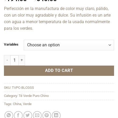
range:
Perfección en la manufactura de color muy claro, pálido,
$194.00
con un olor muy agradable y dulce. Su infusión es un arte
through
con agua a menor temperatura de la usada normalmente
$540.00
para los verdes.
Variables
Bi Luo Chun Green Snail Spring quantity
ADD TO CART
SKU:
TVPC-BLCGSS
Category:
Té Verde Puro Chino
Tags:
China
,
Verde