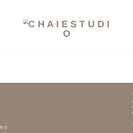
o
io y