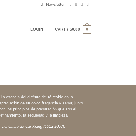
Newsletter
0
LOGIN
CART /
$
0.00
"La esencia del disfrute del té reside en la
apreciación de su color, fragancia y sabor, junto
con los principios de preparación que son el
refinamiento, la sequedad y la limpieza"
- Del Chalu de Cai Xiang (1012-1067).