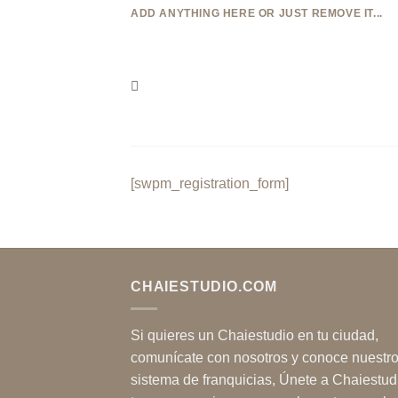
Skip
ADD ANYTHING HERE OR JUST REMOVE IT...
to
content
[swpm_registration_form]
CHAIESTUDIO.COM
Si quieres un Chaiestudio en tu ciudad,
comunícate con nosotros y conoce nuestr
sistema de franquicias, Únete a Chaiestud